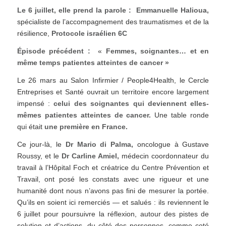
Le 6 juillet, elle prend la parole : Emmanuelle Halioua,
spécialiste de l’accompagnement des traumatismes et de la
résilience,
Protocole israélien 6C
Épisode précédent :
«
Femmes, soignantes… et en
même temps patientes atteintes de cancer »
Le 26 mars au Salon Infirmier / People4Health, le Cercle
Entreprises et Santé ouvrait un territoire encore largement
impensé :
celui des soignantes qui deviennent elles-
mêmes patientes atteintes de cancer.
Une table ronde
qui était
une première en France.
Ce jour-là, le
Dr Mario di Palma,
oncologue à Gustave
Roussy, et le
Dr Carline Amiel,
médecin coordonnateur du
travail à l’Hôpital Foch et créatrice du Centre Prévention et
Travail, ont posé les constats avec une rigueur et une
humanité dont nous n’avons pas fini de mesurer la portée.
Qu’ils en soient ici remerciés — et salués : ils reviennent le
6 juillet pour poursuivre la réflexion, autour des pistes de
solution et d’actions, du côté des personnes, comme coté