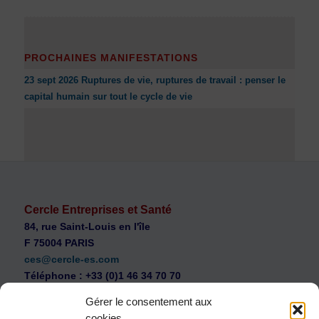
PROCHAINES MANIFESTATIONS
23 sept 2026 Ruptures de vie, ruptures de travail : penser le
capital humain sur tout le cycle de vie
Cercle Entreprises et Santé
84, rue Saint-Louis en l'île
F 75004 PARIS
ces@cercle-es.com
Téléphone : +33 (0)1 46 34 70 70
Gérer le consentement aux
cookies