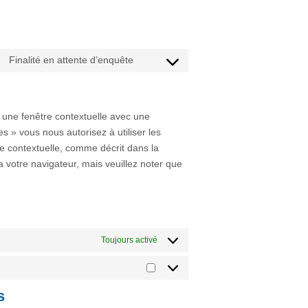
Finalité en attente d’enquête
Consent
to
service
divers
 une fenêtre contextuelle avec une
s » vous nous autorisez à utiliser les
e contextuelle, comme décrit dans la
a votre navigateur, mais veuillez noter que
Toujours activé
Statistiques
s