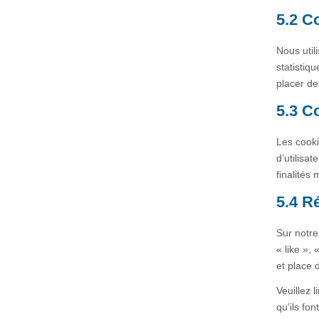
5.2 C
Nous util
statistiq
placer de
5.3 C
Les cooki
d’utilisat
finalités 
5.4 R
Sur notre
« like »,
et place 
Veuillez 
qu’ils fo