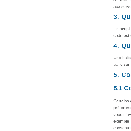
aux serve
3. Qu
Un script
code est 
4. Qu
Une balis
trafic su
5. Co
5.1 C
Certains 
préférenc
vous n’av
exemple, 
consente