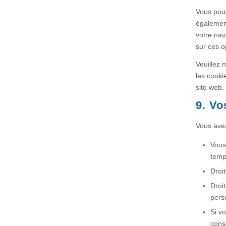
Vous pouv
également
votre nav
sur ces o
Veuillez 
les cooki
site web.
9. Vo
Vous avez
Vous
temp
Droi
Droit
pers
Si v
cons