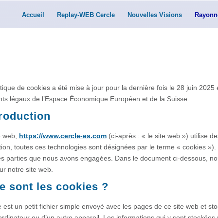
Accueil
Replay-WEB Cercle
Nouvelles Visions
Rayonn
itique de cookies a été mise à jour pour la dernière fois le 28 juin 2025
ts légaux de l’Espace Économique Européen et de la Suisse.
troduction
e web,
https://www.cercle-es.com
(ci-après : « le site web ») utilise d
ation, toutes ces technologies sont désignées par le terme « cookies »
es parties que nous avons engagées. Dans le document ci-dessous, nous
ur notre site web.
e sont les cookies ?
 est un petit fichier simple envoyé avec les pages de ce site web et sto
ordinateur ou d’un autre appareil. Les informations qui y sont stockée