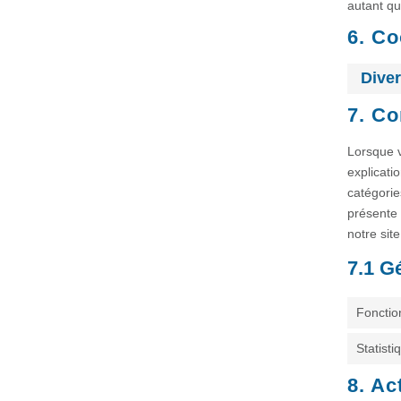
autant qu
6. Co
Dive
7. C
Lorsque v
explicati
catégorie
présente 
notre sit
7.1 G
Fonctio
Statisti
8. Ac