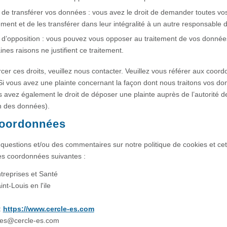
t de transférer vos données : vous avez le droit de demander toutes v
ement et de les transférer dans leur intégralité à un autre responsable 
t d’opposition : vous pouvez vous opposer au traitement de vos donn
ines raisons ne justifient ce traitement.
cer ces droits, veuillez nous contacter. Veuillez vous référer aux coor
Si vous avez une plainte concernant la façon dont nous traitons vos do
 avez également le droit de déposer une plainte auprès de l’autorité de 
n des données).
Coordonnées
questions et/ou des commentaires sur notre politique de cookies et cett
 les coordonnées suivantes :
treprises et Santé
nt-Louis en l'ile
:
https://www.cercle-es.com
ces@
cercle-es.com