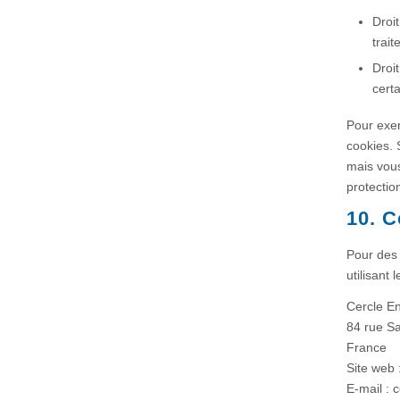
Droi
trait
Droi
certa
Pour exer
cookies. 
mais vous
protectio
10. 
Pour des 
utilisant
Cercle En
84 rue Sai
France
Site web 
E-mail :