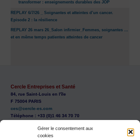
transformer : enseignements durables des JOP
REPLAY 6/7/26 _ Soignantes et atteintes d’un cancer.
Episode 2 : la résilience
REPLAY 26 mars 26_Salon infirmier_Femmes, soignantes …
et en même temps patientes atteintes de cancer
Cercle Entreprises et Santé
84, rue Saint-Louis en l'île
F 75004 PARIS
ces@cercle-es.com
Téléphone : +33 (0)1 46 34 70 70
Gérer le consentement aux
cookies