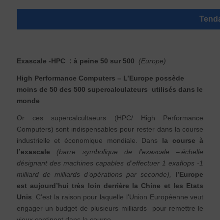
Tend
Exascale -HPC : à peine 50 sur 500
(Europe)
High Performance Computers – L’Europe possède
moins de 50 des 500 supercalculateurs utilisés dans le
monde
Or ces supercalcultaeurs (HPC/ High Performance
Computers) sont indispensables pour rester dans la course
industrielle et économique mondiale. Dans
la course à
l’exascale
(barre symbolique de l’exascale – échelle
désignant des machines capables d’effectuer 1 exaflops -1
milliard de milliards d’opérations par seconde),
l’Europe
est aujourd’hui très loin derrière la Chine et les Etats
Unis
. C’est la raison pour laquelle l’Union Européenne veut
engager un budget de plusieurs milliards pour remettre le
vieux continent dans la course.