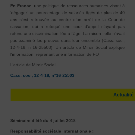
En France
, une politique de ressources humaines visant à
‘dégager’ un pourcentage de salariés âgés de plus de 40
ans s’est retrouvée au centre d’un arrêt de la Cour de
cassation, qui a retoqué une cour d’appel n’ayant pas
retenu une discrimination liée à l’âge. La raison : elle n’avait
pas examiné les preuves dans leur ensemble (Cass. soc.,
12-4-18, n°16-25503). Un article de Miroir Social explique
l’information, reprenant une information de FO
L’article de Miroir Social
Cass. soc., 12-4-18, n°16-25503
Actualité
Séminaire d’été du 4 juillet 2018
Responsabilité sociétale internationale :