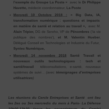
l’exemple du Groupe La Poste »
avec le
Dr Philippe
Havette,
médecin coordonnateur,
La Poste
Mercredi 10 Octobre 2018 :
« Big Data, IA,
transformation numérique : questions et impacts
en matière de santé et relation au travail »,
avec M.
Alain Tripier,
DG de Sereho, VP de
Pénombres
(‘la vie
publique des nombres’),
et M. Valentin Hueber
,
Délégué Conseil en Technologies et Industrie du Futur,
Syntec Numérique,
Mercredi 14 novembre 2018
Santé Travail et
nouveaux outils technologiques : tech et
santé/travail
téléconsultations, e-santé, nouveaux
systèmes de suivi ..
(avec
témoignages d’e
ntreprises
utilisatrices
)
Les réunions du Cercle Entreprises et Santé ont lieu
les 2es ou 3es mercredis du mois à Paris- La Défense
10h00-12h30 (pour les souscripteurs du Cercle)