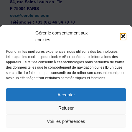
84, rue Saint-Louis en l'île
F 75004 PARIS
ces@cercle-es.com
Téléphone : +33 (0)1 46 34 70 70
Gérer le consentement aux
cookies
Pour offrir les meilleures expériences, nous utilisons des technologies
telles que les cookies pour stocker et/ou accéder aux informations des
WEB Cercle – archives vidéos
appareils. Le fait de consentir à ces technologies nous permettra de traiter
Souscription au Cercle Entreprises et Santé
des données telles que le comportement de navigation ou les ID uniques
sur ce site. Le fait de ne pas consentir ou de retirer son consentement peut
Nous contacter
avoir un effet négatif sur certaines caractéristiques et fonctions.
Mentions légales
Accepter
Politique de confidentialité
Politique de cookies (UE)
Refuser
Conditions générales
Voir les préférences