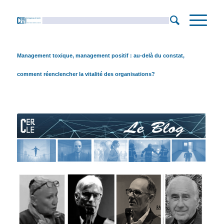
Management toxique, management positif : au-delà du constat,
comment réenclencher la vitalité des organisations?