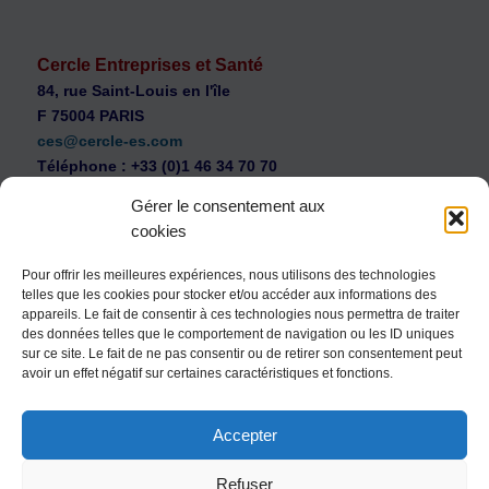
Cercle Entreprises et Santé
84, rue Saint-Louis en l'île
F 75004 PARIS
ces@cercle-es.com
Téléphone : +33 (0)1 46 34 70 70
Gérer le consentement aux
cookies
Pour offrir les meilleures expériences, nous utilisons des technologies
telles que les cookies pour stocker et/ou accéder aux informations des
WEB Cercle – archives vidéos
appareils. Le fait de consentir à ces technologies nous permettra de traiter
Souscription au Cercle Entreprises et Santé
des données telles que le comportement de navigation ou les ID uniques
sur ce site. Le fait de ne pas consentir ou de retirer son consentement peut
Nous contacter
avoir un effet négatif sur certaines caractéristiques et fonctions.
Mentions légales
Accepter
Politique de confidentialité
Politique de cookies (UE)
Refuser