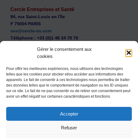
Cercle Entreprises et Santé
84, rue Saint-Louis en l'île
F 75004 PARIS
ces@cercle-es.com
Téléphone : +33 (0)1 46 34 70 70
Gérer le consentement aux
cookies
Pour offrir les meilleures expériences, nous utilisons des technologies
telles que les cookies pour stocker et/ou accéder aux informations des
WEB Cercle – archives vidéos
appareils. Le fait de consentir à ces technologies nous permettra de traiter
Souscription au Cercle Entreprises et Santé
des données telles que le comportement de navigation ou les ID uniques
sur ce site. Le fait de ne pas consentir ou de retirer son consentement peut
Nous contacter
avoir un effet négatif sur certaines caractéristiques et fonctions.
Mentions légales
Accepter
Politique de confidentialité
Politique de cookies (UE)
Refuser
Conditions générales