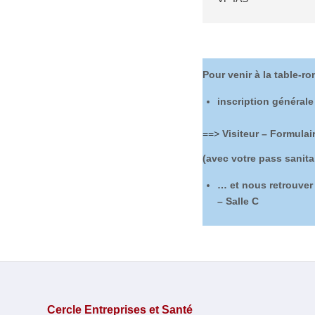
Pour venir à la table-ro
inscription général
==>
Visiteur – Formulai
(avec votre pass sanita
… et nous retrouver
– Salle C
Cercle Entreprises et Santé