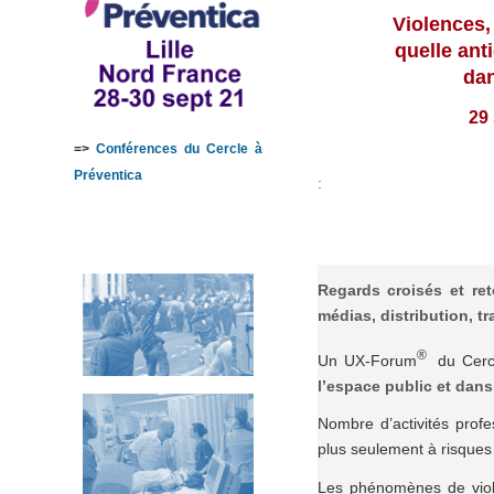
Violences,
quelle ant
dan
29
=>
Conférences du Cercle à
Préventica
:
Regards croisés et re
médias, distribution, t
®
Un UX-Forum
du Cercl
l’espace public et dans
Nombre d’activités prof
plus seulement à risques d
Les phénomènes de viole