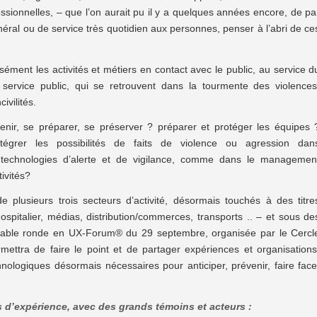
fessionnelles, – que l’on aurait pu il y a quelques années encore, de pa
énéral ou de service très quotidien aux personnes, penser à l’abri de ce
ément les activités et métiers en contact avec le public, au service d
 service public, qui se retrouvent dans la tourmente des violences
ivilités.
enir, se préparer, se préserver ? préparer et protéger les équipes 
égrer les possibilités de faits de violence ou agression dan
s technologies d’alerte et de vigilance, comme dans le managemen
ivités?
 plusieurs trois secteurs d’activité, désormais touchés à des titre
ospitalier, médias, distribution/commerces, transports .. – et sous de
table ronde en UX-Forum® du 29 septembre, organisée par le Cercl
mettra de faire le point et de partager expériences et organisations
hnologiques désormais nécessaires pour anticiper, prévenir, faire face
 d’expérience, avec des grands témoins et acteurs :