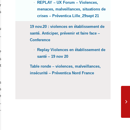
REPLAY – UX Forum – Violences,
r
menaces, malveillances, situations de
s
crises – Préventica Lille_29sept 21
19 nov.20 : violences en établissement de
u
santé. Anticiper, prévenir et faire face –
,
Conference
Replay Violences en établissement de
?
santé – 19 nov 20
s
t
Table ronde – violences, malveillances,
insécurité – Préventica Nord France
s
s
e
9è
Ex
,
Fr
,