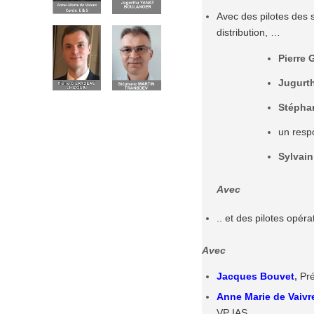
Avec des pilotes des s
distribution, …
Pierre 
Jugurth
Stépha
un resp
Sylvain
Avec
.. et des pilotes opér
Avec
Jacques Bouvet
,
Pré
Anne Marie de Vaivr
VP IAS