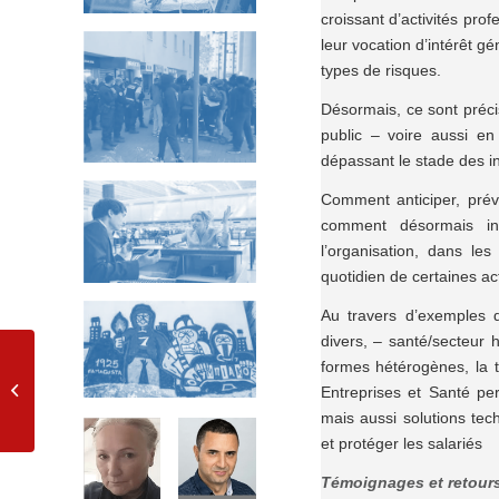
croissant d’activités pro
leur vocation d’intérêt g
types de risques.
Désormais, ce sont précis
public – voire aussi en
dépassant le stade des inc
Comment anticiper, prév
comment désormais int
l’organisation, dans le
quotidien de certaines act
Au travers d’exemples de
divers, – santé/secteur h
formes hétérogènes, la 
CARE à 360°
Entreprises et Santé per
mais aussi solutions tec
et protéger les salariés
Témoignages et retours