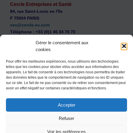
Cercle Entreprises et Santé
84, rue Saint-Louis en l'île
F 75004 PARIS
ces@cercle-es.com
Téléphone : +33 (0)1 46 34 70 70
Gérer le consentement aux
cookies
Pour offrir les meilleures expériences, nous utilisons des technologies
telles que les cookies pour stocker et/ou accéder aux informations des
WEB Cercle – archives vidéos
appareils. Le fait de consentir à ces technologies nous permettra de traiter
Souscription au Cercle Entreprises et Santé
des données telles que le comportement de navigation ou les ID uniques
sur ce site. Le fait de ne pas consentir ou de retirer son consentement peut
Nous contacter
avoir un effet négatif sur certaines caractéristiques et fonctions.
Mentions légales
Accepter
Politique de confidentialité
Politique de cookies (UE)
Refuser
Conditions générales
Voir les préférences