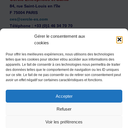
84, rue Saint-Louis en l'île
F 75004 PARIS
ces@cercle-es.com
Téléphone : +33 (0)1 46 34 70 70
Gérer le consentement aux
cookies
Pour offrir les meilleures expériences, nous utilisons des technologies
telles que les cookies pour stocker et/ou accéder aux informations des
WEB Cercle – archives vidéos
appareils. Le fait de consentir à ces technologies nous permettra de traiter
Souscription au Cercle Entreprises et Santé
des données telles que le comportement de navigation ou les ID uniques
sur ce site. Le fait de ne pas consentir ou de retirer son consentement peut
Nous contacter
avoir un effet négatif sur certaines caractéristiques et fonctions.
Mentions légales
Accepter
Politique de confidentialité
Politique de cookies (UE)
Refuser
Conditions générales
Voir les préférences