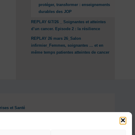
protéger, transformer : enseignements
durables des JOP
REPLAY 6/7/26 _ Soignantes et atteintes
d’un cancer. Episode 2 : la résilience
REPLAY 26 mars 26_Salon
infirmier_Femmes, soignantes … et en
même temps patientes atteintes de cancer
rises et Santé