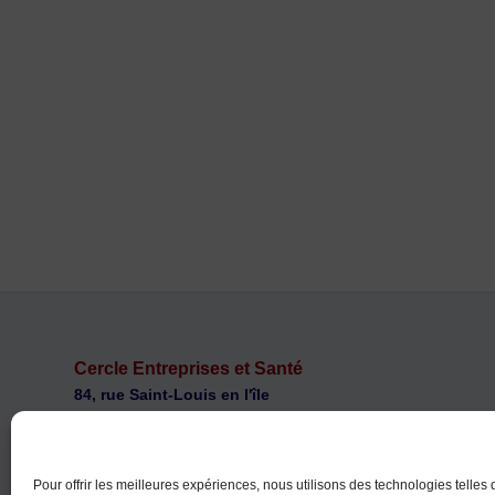
Cercle Entreprises et Santé
84, rue Saint-Louis en l'île
F 75004 PARIS
ces@cercle-es.com
Téléphone : +33 (0)1 46 34 70 70
Pour offrir les meilleures expériences, nous utilisons des technologies telles