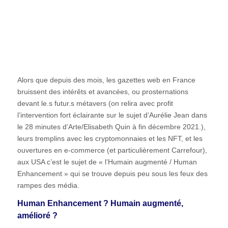
METAVERSE, ou/et humain ‘augmenté’,
‘amélioré’
‘HUMAN ENHANCEMENT’ : interrogations et
intérêts ?
Alors que depuis des mois, les gazettes web en France
bruissent des intérêts et avancées, ou prosternations
devant le.s futur.s métavers (on relira avec profit
l’intervention fort éclairante sur le sujet d’Aurélie Jean dans
le 28 minutes d’Arte/Elisabeth Quin à fin décembre 2021.),
leurs tremplins avec les cryptomonnaies et les NFT, et les
ouvertures en e-commerce (et particulièrement Carrefour),
aux USA c’est le sujet de « l’Humain augmenté / Human
Enhancement » qui se trouve depuis peu sous les feux des
rampes des média.
Human Enhancement ? Humain augmenté,
amélioré ?