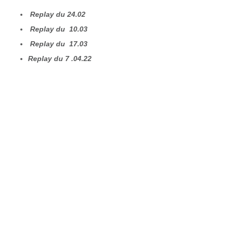
Replay du
24.02
Replay du
10.03
Replay du
17.03
Replay du 7 .04.22
Cercle Entreprises et Santé – Futur de la
relation au travail Association loi 1901
84 rue Saint Louis en l’Ile F-75004 PARIS tel : +
33 (0)1 46 34 70 70
Direction de la publication : Anne-Marie de
Vaivre et Jacques Bouvet
Contact : ces@cercle-es.com
https//www.cercle-es.com