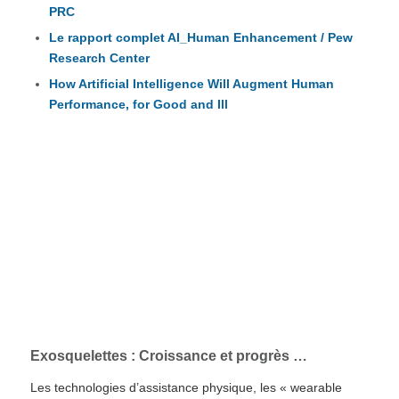
PRC
Le rapport complet AI_Human Enhancement / Pew
Research Center
How Artificial Intelligence Will Augment Human
Performance, for Good and Ill
EXOSQUELETTES : des progrès géants, en
adaptations techniques et en méthodologie
d’intégration, … ..
mais encore du chemin à faire, en
compréhension publique et en acceptabilité
de ces nouvelles techniques
Exosquelettes : Croissance et progrès …
Les technologies d’assistance physique, les « wearable