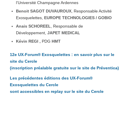
l’Université Champagne Ardennes
Benoit SAGOT DUVAUROUX
, Responsable Activité
Exosquelettes,
EUROPE TECHNOLOGIES / GOBIO
Anais SCHOREEL
, Responsable de
Développement,
JAPET MEDICAL
Kévin REGI ,
PDG
HMT
12e UX-Forum® Exosquelettes : en savoir plus sur le
site du Cercle
(inscription préalable gratuite sur le site de Préventica)
Les précédentes éditions des UX-Forum®
Exosquelettes du Cercle
sont accessibles en replay sur le site du Cercle
IOT, CAPTEURS, COMPUTER-VISION …
PREVENTION et FACTEUR HUMAIN les
possibilités d’analyse-pilotage et de