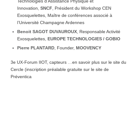
Technologies d’Assistance Physique et
Innovation,
SNCF
, Président du Workshop CEN
Exosquelettes, Maître de conférences associé à
l’Université Champagne Ardennes
Benoit SAGOT DUVAUROUX
, Responsable Activité
Exosquelettes,
EUROPE TECHNOLOGIES / GOBIO
Pierre PLANTARD
, Founder,
MOOVENCY
3e UX-Forum IIOT, capteurs …en savoir plus sur le site du
Cercle (inscription préalable gratuite sur le site de
Préventica
Santé Globale, Sante-Travail , Santé intégrative
:
Quelles nouvelles approches pour répondre
aux nouvelles attentes ?