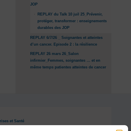
JOP
REPLAY du Talk 10 juil 25_Prévenir,
protéger, transformer : enseignements
durables des JOP
REPLAY 6/7/26 _ Soignantes et atteintes
d’un cancer. Episode 2 : la résilience
REPLAY 26 mars 26_Salon
infirmier_Femmes, soignantes … et en
même temps patientes atteintes de cancer
rises et Santé