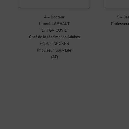
4 – Docteur
5 –
Je
Lionel LAMHAUT
Professeur
‘Dr TGV COVID’
Chef de la réanimation Adultes
Hôpital NECKER
Impulseur ‘Sauv’Life’
(34′)