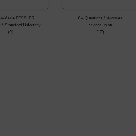
an-Marie FESSLER
6 – Questions / réponses
 à Standford University
et conclusion
(9′)
(17′)