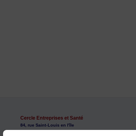
Cercle Entreprises et Santé
84, rue Saint-Louis en l'île
F 75004 PARIS