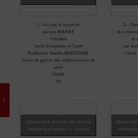
1 – Accueil et ouverture
2 –
Prés
Jacque BOUVET
du contexte
Président
et 
Cercle Entreprises et Santé
par
Ann
Professeur Sandra BERTEZENE
Cercle 
Chaire de gestion des établissements de
santé
CNAM
(4′)
Replay
VisioConférence 6 oct
20 – Jacques
Repussard – Crises
hors...
Cliquez pour accepter les cookies
Cliquez po
marketing et activer ce contenu
marketing