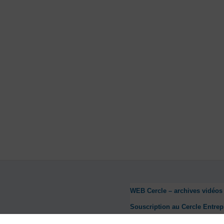
WEB Cercle – archives vidéos
Souscription au Cercle Entrep
Nous contacter