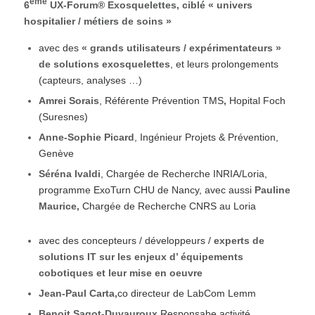
eme
6
UX-Forum® Exosquelettes, ciblé « univers
hospitalier / métiers de soins »
avec des
« grands utilisateurs / expérimentateurs »
de solutions exosquelettes
, et leurs prolongements
(capteurs, analyses …)
Amrei Sorais
, Référente Prévention TMS
,
Hopital Foch
(Suresnes)
Anne-Sophie Picard
, Ingénieur Projets & Prévention,
Genève
Séréna Ivaldi
, Chargée de Recherche INRIA/Loria,
programme ExoTurn CHU de Nancy, avec aussi
Pauline
Maurice
,
Chargée de Recherche CNRS au Loria
avec des concepteurs / développeurs /
experts de
solutions IT sur les enjeux d’ équipements
cobotiques et leur mise en oeuvre
Jean-Paul Carta
,
co directeur de LabCom Lemm
Benoit Sagot-Duvauroux
,
Responsabe activité