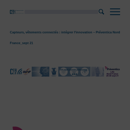
Capteurs, vêtements connectés : intégrer l’innovation – Préventica Nord
France_sept 21