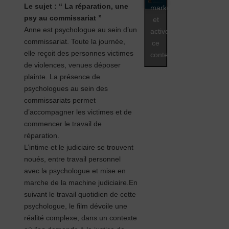
Le sujet : “ La réparation, une
marketing
psy au commissariat ”
et
Anne est psychologue au sein d’un
activer
commissariat. Toute la journée,
ce
elle reçoit des personnes victimes
contenu
de violences, venues déposer
plainte.
La présence de
psychologues au sein des
commissariats permet
d’accompagner les victimes et de
commencer le travail de
réparation.
L’intime et le judiciaire se trouvent
noués, entre travail personnel
avec la psychologue et mise en
marche de la machine judiciaire.
En
suivant le travail quotidien de cette
psychologue, le film dévoile une
réalité complexe, dans un contexte