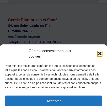
Cercle Entreprises et Santé
84, rue Saint-Louis en l'île
F 75004 PARIS
ces@cercle-es.com
Téléphone : +33 (0)1 46 34 70 70
Gérer le consentement aux
cookies
Pour offrir les meilleures expériences, nous utilisons des technologies
telles que les cookies pour stocker et/ou accéder aux informations des
WEB Cercle – archives vidéos
appareils. Le fait de consentir à ces technologies nous permettra de traiter
Souscription au Cercle Entreprises et Santé
des données telles que le comportement de navigation ou les ID uniques
sur ce site. Le fait de ne pas consentir ou de retirer son consentement peut
Nous contacter
avoir un effet négatif sur certaines caractéristiques et fonctions.
Mentions légales
Accepter
Politique de confidentialité