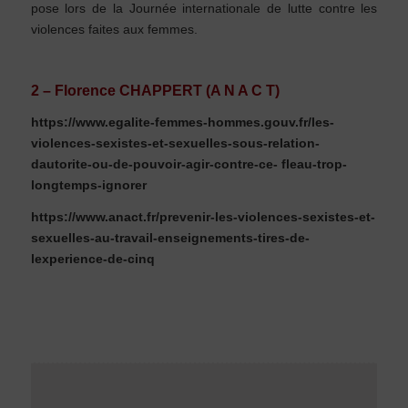
pose lors de la Journée internationale de lutte contre les
violences faites aux femmes.
2 – Florence CHAPPERT (A N A C T)
https://www.egalite-femmes-hommes.gouv.fr/les-
violences-sexistes-et-sexuelles-sous-relation-
dautorite-ou-de-pouvoir-agir-contre-ce- fleau-trop-
longtemps-ignorer
https://www.anact.fr/prevenir-les-violences-sexistes-et-
sexuelles-au-travail-enseignements-tires-de-
lexperience-de-cinq