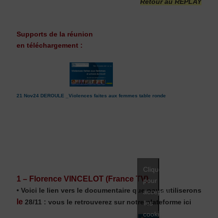
Retour au REPLAY
Supports de la réunion
en téléchargement :
21 Nov24 DEROULE _Violences faites aux femmes table ronde
Cliquez
1 – Florence VINCELOT (France TV)
pour
• Voici le lien vers le documentaire que nous utiliserons
accepter
le
28/11 : vous le retrouverez sur notre plateforme ici
les
cookies