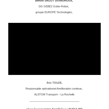
Benoit SAGOT DUVAUROUX,
DG GEBE2 Gobio-Robot,
groupe EUROPE Technologies,
Eric TOUZE,
Responsable opérationnel Amélioration continue,
ALSTOM Transport – La Rochelle
__________________________________