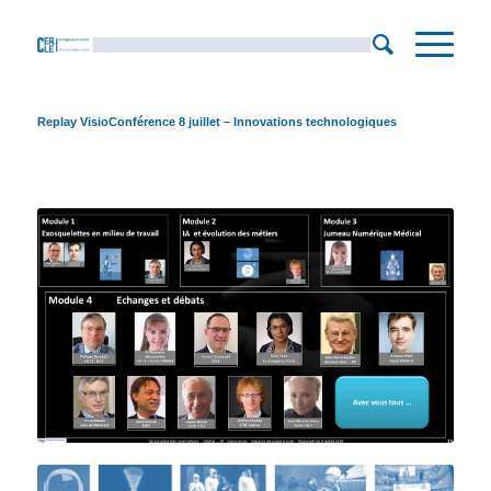
Replay VisioConférence 8 juillet – Innovations technologiques