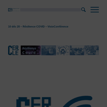
10 déc 20 – Résilience COVID – VisioConférence