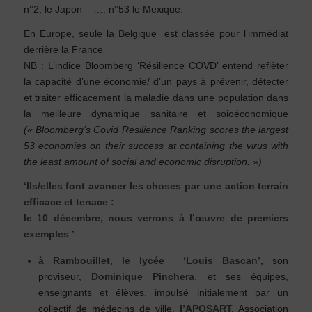
n°2, le Japon – …. n°53 le Mexique.
En Europe, seule la Belgique est classée pour l’immédiat
derrière la France
NB : L’indice Bloomberg ‘Résilience COVD’ entend reflèter
la capacité d’une économie/ d’un pays à prévenir, détecter
et traiter efficacement la maladie dans une population dans
la meilleure dynamique sanitaire et soioéconomique
(« Bloomberg’s Covid Resilience Ranking scores the largest
53 economies on their success at containing the virus with
the least amount of social and economic disruption. »)
‘Ils/elles font avancer les choses par une action terrain
efficace et tenace :
le 10 décembre, nous verrons à l’œuvre de premiers
exemples ’
à Rambouillet, le lycée ‘Louis Bascan’,
son
proviseur,
Dominique Pinchera
, et ses équipes,
enseignants et élèves, impulsé initialement par un
collectif de médecins de ville,
l’APOSART,
Association