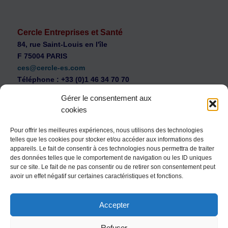
Cercle Entreprises et Santé
84, rue Saint-Louis en l'île
F 75004 PARIS
ces@cercle-es.com
Téléphone : +33 (0)1 46 34 70 70
Gérer le consentement aux
cookies
Pour offrir les meilleures expériences, nous utilisons des technologies
telles que les cookies pour stocker et/ou accéder aux informations des
WEB Cercle – archives vidéos
appareils. Le fait de consentir à ces technologies nous permettra de traiter
Souscription au Cercle Entreprises et Santé
des données telles que le comportement de navigation ou les ID uniques
sur ce site. Le fait de ne pas consentir ou de retirer son consentement peut
Nous contacter
avoir un effet négatif sur certaines caractéristiques et fonctions.
Mentions légales
Accepter
Politique de confidentialité
Politique de cookies (UE)
Refuser