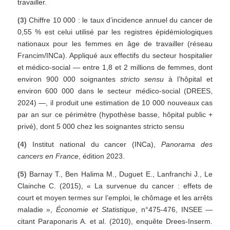
travailler.
(3)
Chiffre 10 000 : le taux d’incidence annuel du cancer de
0,55 % est celui utilisé par les registres épidémiologiques
nationaux pour les femmes en âge de travailler (réseau
Francim/INCa). Appliqué aux effectifs du secteur hospitalier
et médico-social — entre 1,8 et 2 millions de femmes, dont
environ 900 000 soignantes
stricto sensu
à l’hôpital et
environ 600 000 dans le secteur médico-social (DREES,
2024) —, il produit une estimation de 10 000 nouveaux cas
par an sur ce périmètre (hypothèse basse, hôpital public +
privé), dont 5 000 chez les soignantes stricto sensu
(4)
Institut national du cancer (INCa),
Panorama des
cancers en France
, édition 2023.
(5)
Barnay T., Ben Halima M., Duguet E., Lanfranchi J., Le
Clainche C. (2015), « La survenue du cancer : effets de
court et moyen termes sur l’emploi, le chômage et les arrêts
maladie »,
Économie et Statistique
, n°475-476, INSEE —
citant Paraponaris A. et al. (2010), enquête Drees-Inserm.