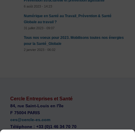
Prévention structurelle et prévention agissante
6 août 2023 - 14:23
Numérique en Santé au Travail_Prévention & Santé
Globale au travail ?
31 juillet 2023 - 09:07
Tous nos voeux pour 2023. Mobilisons toutes nos énergies
pour la Santé_Globale
2 janvier 2023 - 06:02
Cercle Entreprises et Santé
84, rue Saint-Louis en l'île
F 75004 PARIS
ces@cercle-es.com
Téléphone : +33 (0)1 46 34 70 70