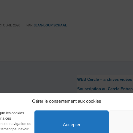
/
CTOBRE 2020
PAR
JEAN-LOUP SCHAAL
WEB Cercle – archives vidéos
Souscription au Cercle Entrep
Nous contacter
Gérer le consentement aux cookies
Mentions légales
 que les cookies
Politique de confidentialité
r à ces
ent de navigation ou
Accepter
Politique de cookies (UE)
entement peut avoir