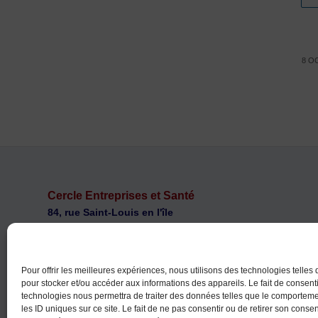
8 O
Cercle Entreprises et Santé
84, rue Saint-Louis en l'île
F 75004 PARIS
ces@cercle-es.com
Téléphone : +33 (0)1 46 34 70 70
Pour offrir les meilleures expériences, nous utilisons des technologies telles
pour stocker et/ou accéder aux informations des appareils. Le fait de consenti
technologies nous permettra de traiter des données telles que le comportem
les ID uniques sur ce site. Le fait de ne pas consentir ou de retirer son cons