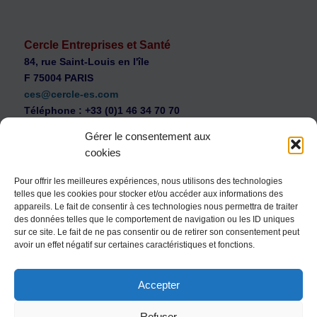
Cercle Entreprises et Santé
84, rue Saint-Louis en l'île
F 75004 PARIS
ces@cercle-es.com
Téléphone : +33 (0)1 46 34 70 70
Gérer le consentement aux
cookies
Pour offrir les meilleures expériences, nous utilisons des technologies
telles que les cookies pour stocker et/ou accéder aux informations des
WEB Cercle – archives vidéos
appareils. Le fait de consentir à ces technologies nous permettra de traiter
Souscription au Cercle Entreprises et Santé
des données telles que le comportement de navigation ou les ID uniques
sur ce site. Le fait de ne pas consentir ou de retirer son consentement peut
Nous contacter
avoir un effet négatif sur certaines caractéristiques et fonctions.
Mentions légales
Accepter
Politique de confidentialité
Politique de cookies (UE)
Refuser