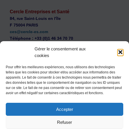
Cercle Entreprises et Santé
84, rue Saint-Louis en l'île
F 75004 PARIS
ces@cercle-es.com
Téléphone : +33 (0)1 46 34 70 70
Gérer le consentement aux
cookies
Pour offrir les meilleures expériences, nous utilisons des technologies
telles que les cookies pour stocker et/ou accéder aux informations des
WEB Cercle – archives vidéos
appareils. Le fait de consentir à ces technologies nous permettra de traiter
Souscription au Cercle Entreprises et Santé
des données telles que le comportement de navigation ou les ID uniques
sur ce site. Le fait de ne pas consentir ou de retirer son consentement peut
Nous contacter
avoir un effet négatif sur certaines caractéristiques et fonctions.
Mentions légales
Accepter
Politique de confidentialité
Politique de cookies (UE)
Refuser
Conditions générales