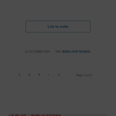
Lire la suite
/
12 OCTOBRE 2024
PAR
JEAN-LOUP SCHAAL
1
2
3
›
»
Page 1 sur 6
LE BLOG : PUBLICATIONS