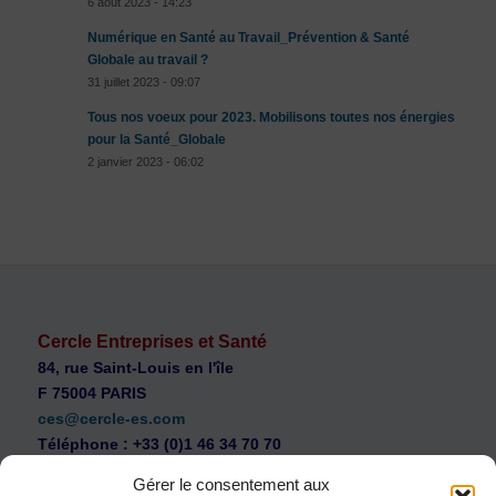
6 août 2023 - 14:23
Numérique en Santé au Travail_Prévention & Santé
Globale au travail ?
31 juillet 2023 - 09:07
Tous nos voeux pour 2023. Mobilisons toutes nos énergies
pour la Santé_Globale
2 janvier 2023 - 06:02
Cercle Entreprises et Santé
84, rue Saint-Louis en l'île
F 75004 PARIS
ces@cercle-es.com
Téléphone : +33 (0)1 46 34 70 70
Gérer le consentement aux