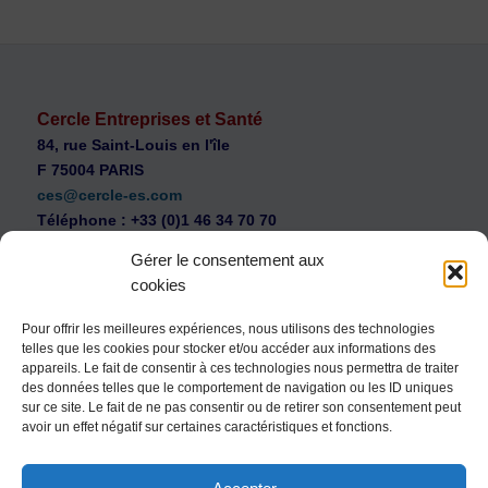
Cercle Entreprises et Santé
84, rue Saint-Louis en l'île
F 75004 PARIS
ces@cercle-es.com
Téléphone : +33 (0)1 46 34 70 70
Gérer le consentement aux
cookies
Pour offrir les meilleures expériences, nous utilisons des technologies
telles que les cookies pour stocker et/ou accéder aux informations des
WEB Cercle – archives vidéos
appareils. Le fait de consentir à ces technologies nous permettra de traiter
Souscription au Cercle Entreprises et Santé
des données telles que le comportement de navigation ou les ID uniques
sur ce site. Le fait de ne pas consentir ou de retirer son consentement peut
Nous contacter
avoir un effet négatif sur certaines caractéristiques et fonctions.
Mentions légales