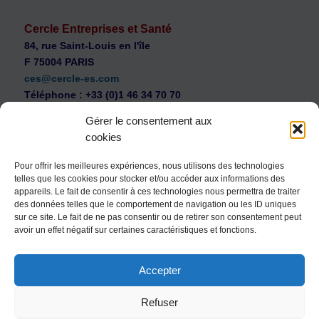
Cercle Entreprises et Santé
84, rue Saint-Louis en l'île
F 75004 PARIS
ces@cercle-es.com
Téléphone : +33 (0)1 46 34 70 70
Gérer le consentement aux
cookies
Pour offrir les meilleures expériences, nous utilisons des technologies
telles que les cookies pour stocker et/ou accéder aux informations des
WEB Cercle – archives vidéos
appareils. Le fait de consentir à ces technologies nous permettra de traiter
Souscription au Cercle Entreprises et Santé
des données telles que le comportement de navigation ou les ID uniques
sur ce site. Le fait de ne pas consentir ou de retirer son consentement peut
Nous contacter
avoir un effet négatif sur certaines caractéristiques et fonctions.
Mentions légales
Accepter
Politique de confidentialité
Politique de cookies (UE)
Refuser
Conditions générales