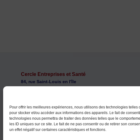
Cercle Entreprises et Santé
84, rue Saint-Louis en l'île
F 75004 PARIS
ces@cercle-es.com
Téléphone : +33 (0)1 46 34 70 70
Pour offrir les meilleures expériences, nous utilisons des technologies telles
pour stocker et/ou accéder aux informations des appareils. Le fait de consenti
technologies nous permettra de traiter des données telles que le comportem
les ID uniques sur ce site. Le fait de ne pas consentir ou de retirer son cons
un effet négatif sur certaines caractéristiques et fonctions.