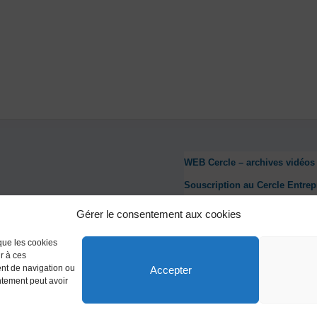
WEB Cercle – archives vidéos
Souscription au Cercle Entrep
Nous contacter
Gérer le consentement aux cookies
Mentions légales
 que les cookies
Politique de confidentialité
r à ces
ent de navigation ou
Accepter
Politique de cookies (UE)
entement peut avoir
Conditions générales