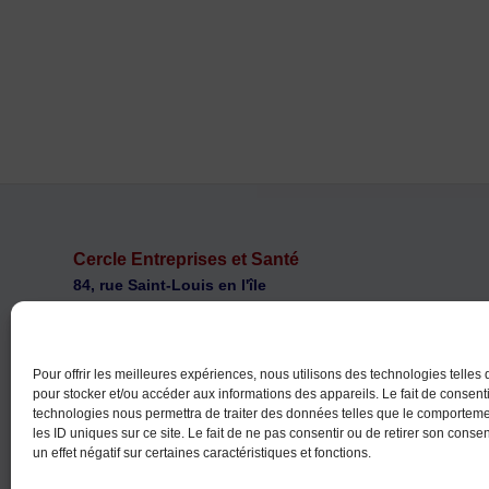
Cercle Entreprises et Santé
84, rue Saint-Louis en l'île
F 75004 PARIS
ces@cercle-es.com
Téléphone : +33 (0)1 46 34 70 70
Pour offrir les meilleures expériences, nous utilisons des technologies telles
pour stocker et/ou accéder aux informations des appareils. Le fait de consenti
technologies nous permettra de traiter des données telles que le comportem
les ID uniques sur ce site. Le fait de ne pas consentir ou de retirer son cons
un effet négatif sur certaines caractéristiques et fonctions.