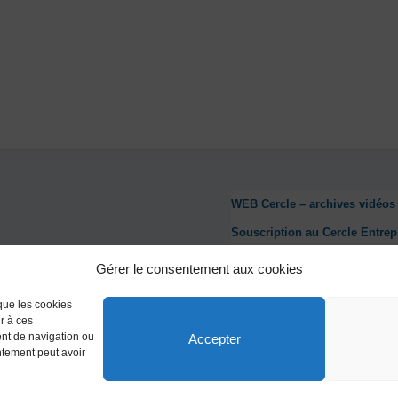
WEB Cercle – archives vidéos
Souscription au Cercle Entrep
Nous contacter
Gérer le consentement aux cookies
Mentions légales
 que les cookies
Politique de confidentialité
r à ces
ent de navigation ou
Accepter
Politique de cookies (UE)
entement peut avoir
Conditions générales