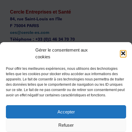
Cercle Entreprises et Santé
84, rue Saint-Louis en l'île
F 75004 PARIS
ces@cercle-es.com
Téléphone : +33 (0)1 46 34 70 70
Gérer le consentement aux
cookies
Pour offrir les meilleures expériences, nous utilisons des technologies
telles que les cookies pour stocker et/ou accéder aux informations des
WEB Cercle – archives vidéos
appareils. Le fait de consentir à ces technologies nous permettra de traiter
Souscription au Cercle Entreprises et Santé
des données telles que le comportement de navigation ou les ID uniques
sur ce site. Le fait de ne pas consentir ou de retirer son consentement peut
Nous contacter
avoir un effet négatif sur certaines caractéristiques et fonctions.
Mentions légales
Accepter
Politique de confidentialité
Politique de cookies (UE)
Refuser
Conditions générales