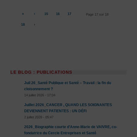
«
‹
15
16
17
Page 17 sur 18
18
›
LE BLOG : PUBLICATIONS
Juil 26_Santé Publique et Santé – Travail : la fin du
cloisonnement ?
14 juillet 2026 - 17:04
Juillet 2026_CANCER , QUAND LES SOIGNANTES
DEVIENNENT PATIENTES : UN DÉFI
2 juillet 2026 - 05:47
2026_Biographie courte d’Anne-Marie de VAIVRE, co-
fondatrice du Cercle Entreprises et Santé