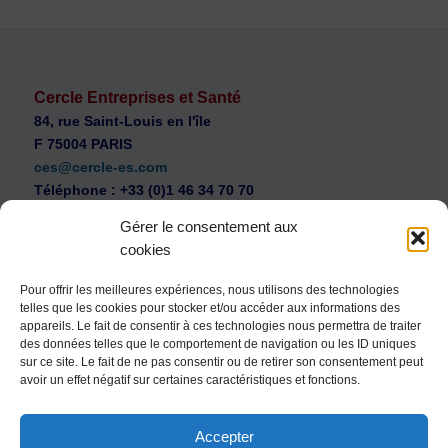
Cercle Entreprises et Santé
84, rue Saint-Louis en l'île
F 75004 PARIS
ces@cercle-es.com
Téléphone : +33 (0)1 46 34 70 70
Gérer le consentement aux
cookies
Pour offrir les meilleures expériences, nous utilisons des technologies
telles que les cookies pour stocker et/ou accéder aux informations des
WEB Cercle – archives vidéos
appareils. Le fait de consentir à ces technologies nous permettra de traiter
Souscription au Cercle Entreprises et Santé
des données telles que le comportement de navigation ou les ID uniques
sur ce site. Le fait de ne pas consentir ou de retirer son consentement peut
Nous contacter
avoir un effet négatif sur certaines caractéristiques et fonctions.
Mentions légales
Accepter
Politique de confidentialité