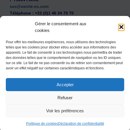
ces@cercle-es.com
Téléphone : +33 (0)1 46 34 70 70
Gérer le consentement aux
cookies
Pour offrir les meilleures expériences, nous utilisons des technologies
telles que les cookies pour stocker et/ou accéder aux informations des
WEB Cercle – archives vidéos
appareils. Le fait de consentir à ces technologies nous permettra de traiter
Souscription au Cercle Entreprises et Santé
des données telles que le comportement de navigation ou les ID uniques
sur ce site. Le fait de ne pas consentir ou de retirer son consentement peut
Nous contacter
avoir un effet négatif sur certaines caractéristiques et fonctions.
Mentions légales
Accepter
Politique de confidentialité
Politique de cookies (UE)
Refuser
Conditions générales
Voir les préférences
Politique de cookies
Déclaration de confidentialité